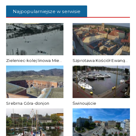
Najpopularniejsze w serwisie
Zieleniec-kolej linowa Mieszko
Szprotawa Kościół Ewangelicki
Srebrna Góra-donjon
Świnoujście