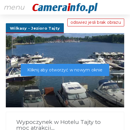
menu
odswież jesli brak obrazu
Wilkasy - Jezioro Tajty
Kliknij aby otworzyć w nowym oknie
Wypoczynek w Hotelu Tajty to
moc atrakcji...