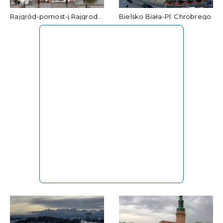
Rajgród-pomost-j.Rajgrodzkie
Bielsko Biała-Pl. Chrobrego