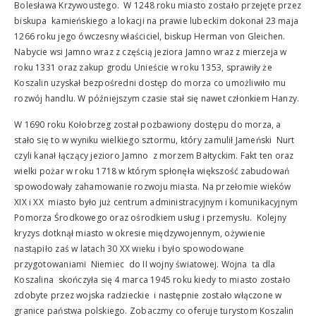
Bolesława Krzywoustego. W 1248 roku miasto zostało przejęte przez
biskupa kamieńskiego a lokacji na prawie lubeckim dokonał 23 maja
1266 roku jego ówczesny właściciel, biskup Herman von Gleichen.
Nabycie wsi Jamno wraz z częścią jeziora Jamno wraz z mierzeja w
roku 1331 oraz zakup grodu Unieście w roku 1353, sprawiły że
Koszalin uzyskał bezpośredni dostęp do morza co umożliwiło mu
rozwój handlu. W późniejszym czasie stał się nawet członkiem Hanzy.
W 1690 roku Kołobrzeg został pozbawiony dostępu do morza, a
stało się to w wyniku wielkiego sztormu, który zamulił Jameński Nurt
czyli kanał łączący jezioro Jamno z morzem Bałtyckim. Fakt ten oraz
wielki pożar w roku 1718 w którym spłonęła większość zabudowań
spowodowały zahamowanie rozwoju miasta. Na przełomie wieków
XIX i XX miasto było już centrum administracyjnym i komunikacyjnym
Pomorza Środkowego oraz ośrodkiem usług i przemysłu. Kolejny
kryzys dotknął miasto w okresie międzywojennym, ożywienie
nastąpiło zaś w latach 30 XX wieku i było spowodowane
przygotowaniami Niemiec do II wojny światowej. Wojna ta dla
Koszalina skończyła się 4 marca 1945 roku kiedy to miasto zostało
zdobyte przez wojska radzieckie i następnie zostało włączone w
granice państwa polskiego. Zobaczmy co oferuje turystom Koszalin