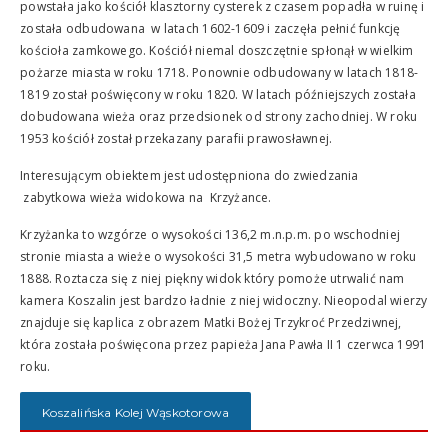
powstała jako kościół klasztorny cysterek z czasem popadła w ruinę i
została odbudowana w latach 1602-1609 i zaczęła pełnić funkcję
kościoła zamkowego. Kościół niemal doszczętnie spłonął w wielkim
pożarze miasta w roku 1718. Ponownie odbudowany w latach 1818-
1819 został poświęcony w roku 1820. W latach późniejszych została
dobudowana wieża oraz przedsionek od strony zachodniej. W roku
1953 kościół został przekazany parafii prawosławnej.
Interesującym obiektem jest udostępniona do zwiedzania
zabytkowa wieża widokowa na Krzyżance.
Krzyżanka to wzgórze o wysokości 136,2 m.n.p.m. po wschodniej
stronie miasta a wieże o wysokości 31,5 metra wybudowano w roku
1888. Roztacza się z niej piękny widok który pomoże utrwalić nam
kamera Koszalin jest bardzo ładnie z niej widoczny. Nieopodal wierzy
znajduje się kaplica z obrazem Matki Bożej Trzykroć Przedziwnej,
która została poświęcona przez papieża Jana Pawła II 1 czerwca 1991
roku.
Koszalińska Kolej Wąskotorowa