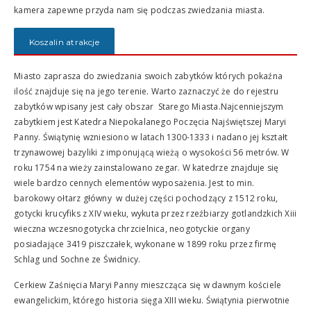
kamera zapewne przyda nam się podczas zwiedzania miasta.
Koszalin atrakcje
Miasto zaprasza do zwiedzania swoich zabytków których pokaźna
ilość znajduje się na jego terenie. Warto zaznaczyć że do rejestru
zabytków wpisany jest cały obszar Starego Miasta.Najcenniejszym
zabytkiem jest Katedra Niepokalanego Poczęcia Najświętszej Maryi
Panny. Świątynię wzniesiono w latach 1300-1333 i nadano jej kształt
trzynawowej bazyliki z imponującą wieżą o wysokości 56 metrów. W
roku 1754 na wieży zainstalowano zegar. W katedrze znajduje się
wiele bardzo cennych elementów wyposażenia. Jest to min.
barokowy ołtarz główny w dużej części pochodzący z 1512 roku,
gotycki krucyfiks z XIV wieku, wykuta przez rzeźbiarzy gotlandzkich Xiii
wieczna wczesnogotycka chrzcielnica, neogotyckie organy
posiadające 3419 piszczałek, wykonane w 1899 roku przez firmę
Schlag und Sochne ze Świdnicy.
Cerkiew Zaśnięcia Maryi Panny mieszcząca się w dawnym kościele
ewangelickim, którego historia sięga XIII wieku. Świątynia pierwotnie