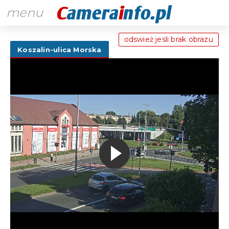
menu
odswież jesli brak obrazu
Koszalin-ulica Morska