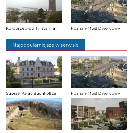
Kołobrzeg-port i latarnia morska
Poznań-Most Dworcowy
Najpopularniejsze w serwisie
Supraśl Pałac Buchholtza
Poznań-Most Dworcowy