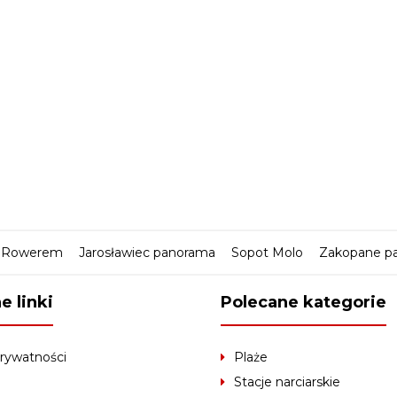
Rowerem
Jarosławiec panorama
Sopot Molo
Zakopane p
e linki
Polecane kategorie
prywatności
Plaże
Stacje narciarskie