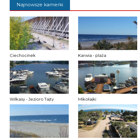
Najnowsze kamerki
Ciechocinek
Karwia - plaża
Wilkasy - Jezioro Tajty
Mikołajki