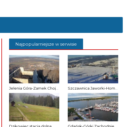
Najpopularniejsze w serwisie
Jelenia Góra-Zamek Chojnik
Szczawnica Jaworki-Homole
Dzikowiec stacja dolna
Gdańsk-Górki Zachodnie