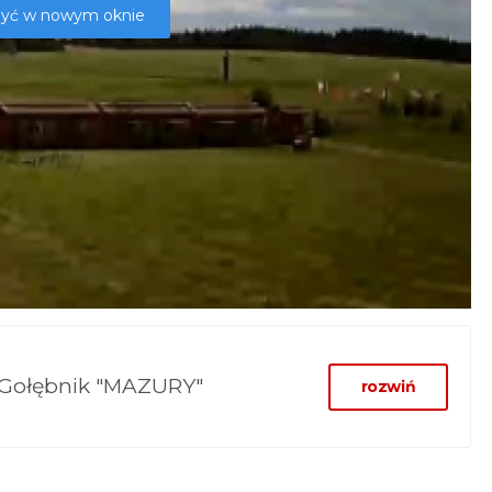
rzyć w nowym oknie
Gołębnik "MAZURY"
rozwiń