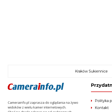
Kraków Sukiennice
Przydatn
Polityka 
Camerainfo.pl zaprasza do oglądania na żywo
widoków z wielu kamer internetowych.
Kontakt
Choć na chwilę oderwij się od codziennych