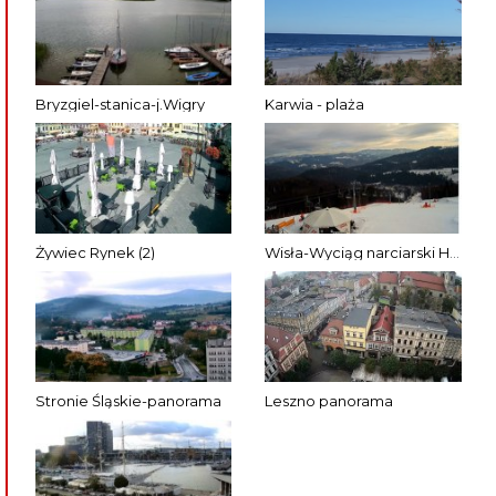
Bryzgiel-stanica-j.Wigry
Karwia - plaża
Żywiec Rynek (2)
Wisła-Wyciąg narciarski Hotel Stok – stacja górna
Stronie Śląskie-panorama
Leszno panorama