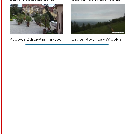
Kudowa Zdrój-Pijalnia wód
Ustroń Równica - Widok ze szczytu