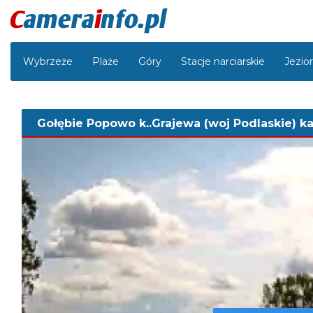
Wybrzeże
Plaże
Góry
Stacje narciarskie
Jezio
Gołębie Popowo k..Grajewa (woj Podlaskie) k