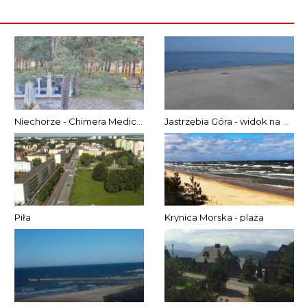
Niechorze - Chimera Medical SPA
Jastrzębia Góra - widok na plażę
Piła
Krynica Morska - plaża