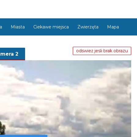
ra
Miasta
Ciekawe miejsca
Zwierzęta
Mapa
odswież jesli brak obrazu
amera 2